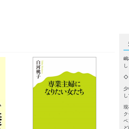
嶋
し
少
し
現
ク
ベ
ど