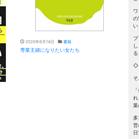
ワ
の
い
プ
2020年6月14日
書籍
し
専業主婦になりたい女たち
る
そ
「
れ
葉
多
営
日