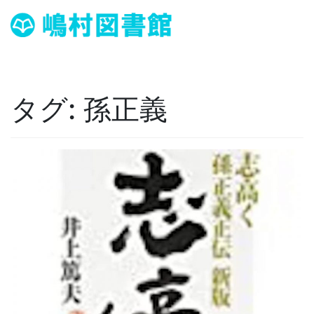
タグ:
孫正義