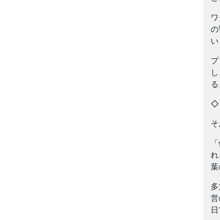
ワ
の
い
プ
し
る
そ
「
れ
葉
多
営
日