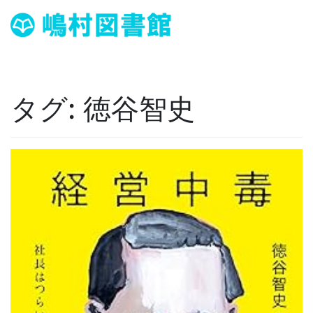
タグ:
徳谷智史