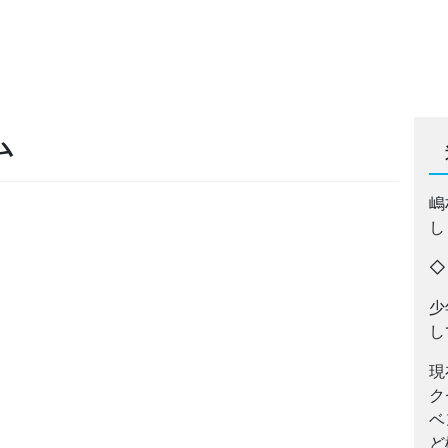
ム
嶋
し
少
し
現
ク
ベ
ど