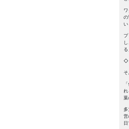
ワ
の
い
プ
し
る
そ
「
れ
葉
多
営
日