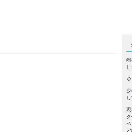
嶋
し
少
し
現
ク
ベ
ど