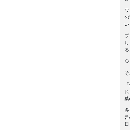
ワ
の
い
プ
し
る
そ
「
れ
葉
多
営
日