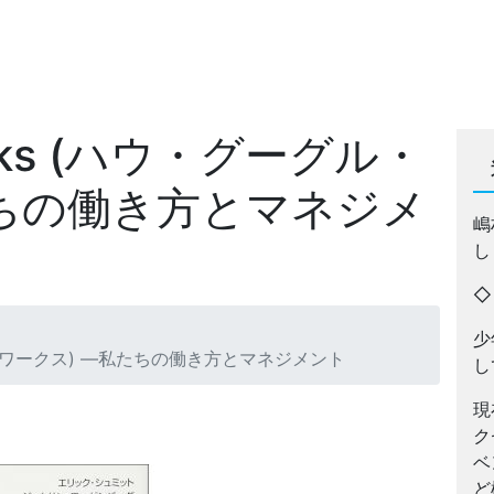
orks (ハウ・グーグル・
たちの働き方とマネジメ
嶋
し
少
ーグル・ワークス) ―私たちの働き方とマネジメント
し
現
ク
ベ
ど