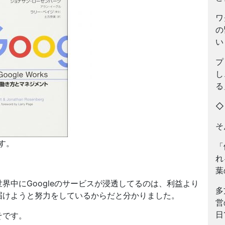
ワ
の
い
プ
し
る
そ
す。
「
れ
葉
界中にGoogleのサービスが浸透してるのは、利益より
多
届けようと努力をしているからだと分かりました。
営
日
そです。