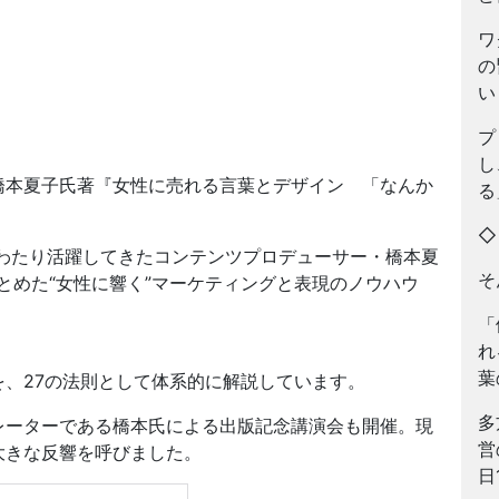
ワ
の
い
プ
し
橋本夏子氏著『女性に売れる言葉とデザイン 「なんか
る
。
にわたり活躍してきたコンテンツプロデューサー・橋本夏
そ
とめた“女性に響く”マーケティングと表現のノウハウ
「
れ
」
葉
、27の法則として体系的に解説しています。
多
レーターである橋本氏による出版記念講演会も開催。現
営
大きな反響を呼びました。
日