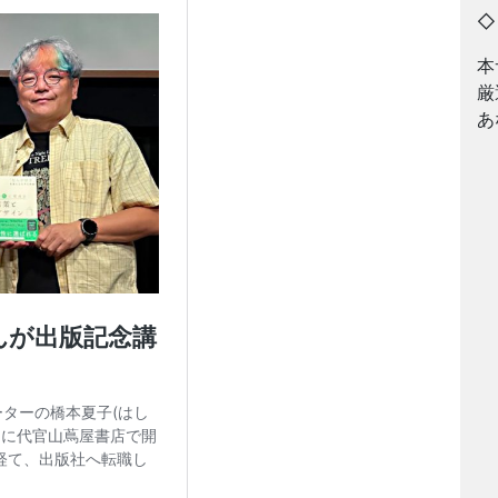
本
厳
あ