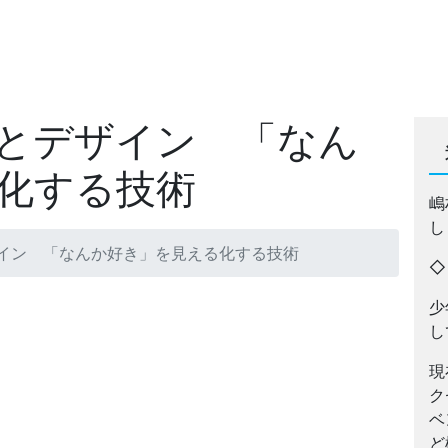
とデザイン 「なん
化する技術
嶋
し
イン 「なんか好き」を見える化する技術
少
し
現
ク
ベ
ど