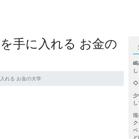
由を手に入れる お金の
嶋
し
入れる お金の大学
少
し
現
ク
ベ
ど