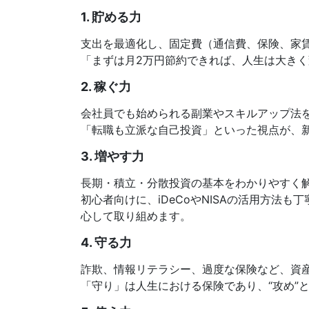
1.
貯める力
支出を最適化し、固定費（通信費、保険、家
「まずは月2万円節約できれば、人生は大き
2.
稼ぐ力
会社員でも始められる副業やスキルアップ法
「転職も立派な自己投資」といった視点が、
3.
増やす力
長期・積立・分散投資の基本をわかりやすく
初心者向けに、iDeCoやNISAの活用方法
心して取り組めます。
4.
守る力
詐欺、情報リテラシー、過度な保険など、資
「守り」は人生における保険であり、“攻め”