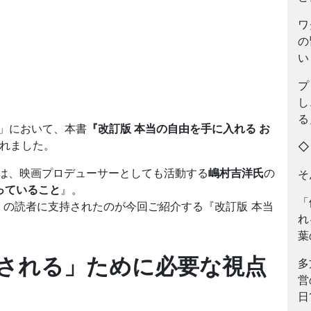
ワ
の
い
プ
し
る
リ」において、本書
『改訂版 本当の自由を手に入れる お
れました。
のは、映画プロデューサーとしても活動する
嶋村吉洋氏
の
そ
っていること
』。
「
の読者に支持されたのが今回ご紹介する『改訂版 本当
れ
葉
される」ために必要な視点
多
営
日