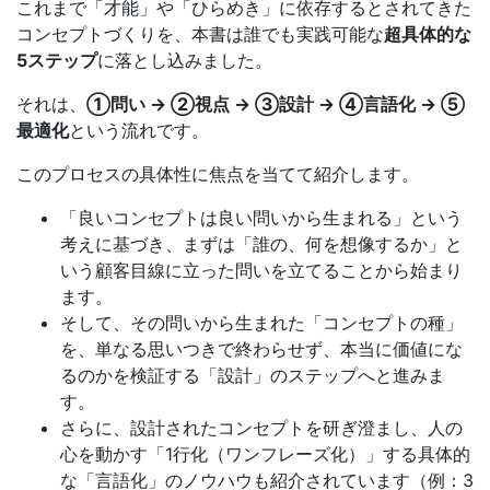
これまで「才能」や「ひらめき」に依存するとされてきた
コンセプトづくりを、本書は誰でも実践可能な
超具体的な
5ステップ
に落とし込みました。
それは、
①問い → ②視点 → ③設計 → ④言語化 → ⑤
最適化
という流れです。
このプロセスの具体性に焦点を当てて紹介します。
「良いコンセプトは良い問いから生まれる」という
考えに基づき、まずは「誰の、何を想像するか」と
いう顧客目線に立った問いを立てることから始まり
ます。
そして、その問いから生まれた「コンセプトの種」
を、単なる思いつきで終わらせず、本当に価値にな
るのかを検証する「設計」のステップへと進みま
す。
さらに、設計されたコンセプトを研ぎ澄まし、人の
心を動かす「1行化（ワンフレーズ化）」する具体的
な「言語化」のノウハウも紹介されています（例：3