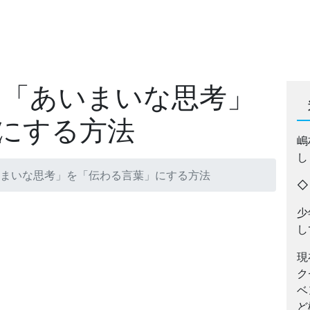
 「あいまいな思考」
にする方法
嶋
し
いまいな思考」を「伝わる言葉」にする方法
少
し
現
ク
ベ
ど