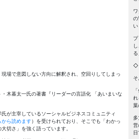
ワ
の
い
プ
し
る
、現場で意図しない方向に解釈され、空回りしてしまっ
そ
「
・木暮太一氏の著書『リーダーの言語化 「あいまいな
れ
葉
洋氏が主宰しているソーシャルビジネスコミュニティ
多
らから読めます
）を受けられており、そこでも「わかっ
営
の大切さ」を強く語っています。
日