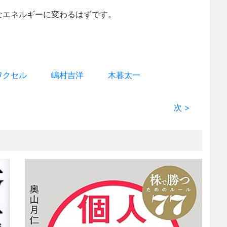
なエネルギーに変わるはずです。
ワクセル
嶋村吉洋
木暮太一
次 >