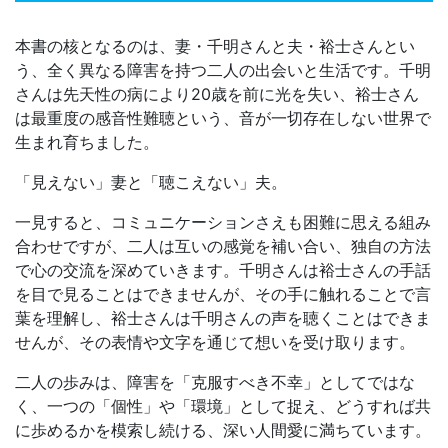
本書の核となるのは、妻・千明さんと夫・裕士さんとい
う、全く異なる障害を持つ二人の出会いと生活です。千明
さんは先天性の病により20歳を前に光を失い、裕士さん
は最重度の感音性難聴という、音が一切存在しない世界で
生まれ育ちました。
「見えない」妻と「聴こえない」夫。
一見すると、コミュニケーションさえも困難に思える組み
合わせですが、二人は互いの感覚を補い合い、独自の方法
で心の交流を深めていきます。千明さんは裕士さんの手話
を目で見ることはできませんが、その手に触れることで言
葉を理解し、裕士さんは千明さんの声を聴くことはできま
せんが、その表情や文字を通じて想いを受け取ります。
二人の歩みは、障害を「克服すべき不幸」としてではな
く、一つの「個性」や「環境」として捉え、どうすれば共
に歩めるかを模索し続ける、深い人間愛に満ちています。