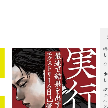
嶋
し
少
し
現
ク
ベ
ど