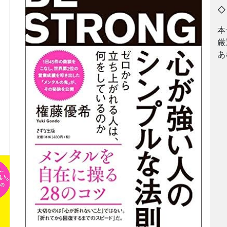
本
厳
あ