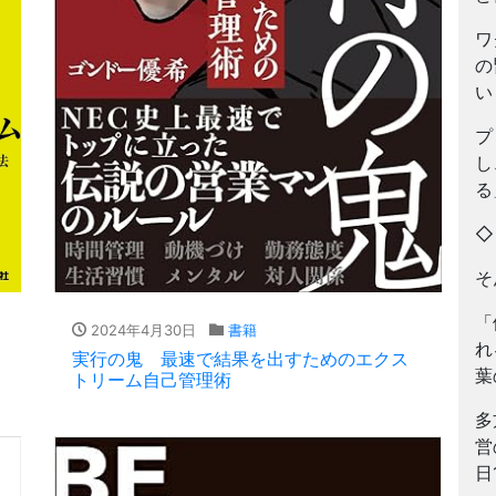
ワ
の
い
プ
し
る
そ
「
2024年4月30日
書籍
れ
実行の鬼 最速で結果を出すためのエクス
葉
トリーム自己管理術
多
営
日