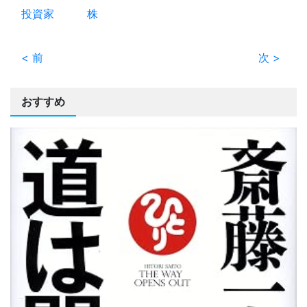
投資家
株
< 前
次 >
おすすめ