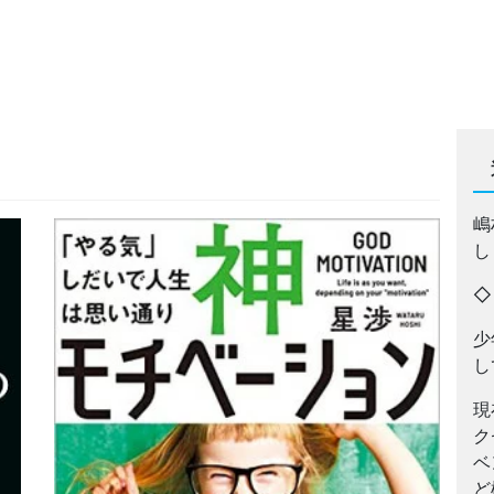
嶋
し
少
し
現
ク
ベ
ど