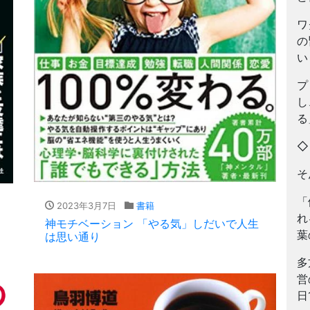
ワ
の
い
プ
し
る
そ
「
2023年3月7日
書籍
れ
神モチベーション 「やる気」しだいで人生
葉
は思い通り
多
営
日