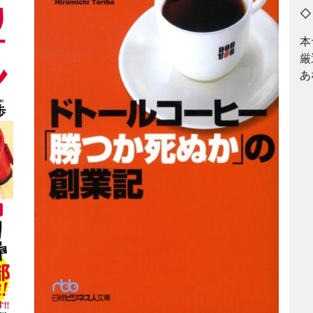
本
厳
あ