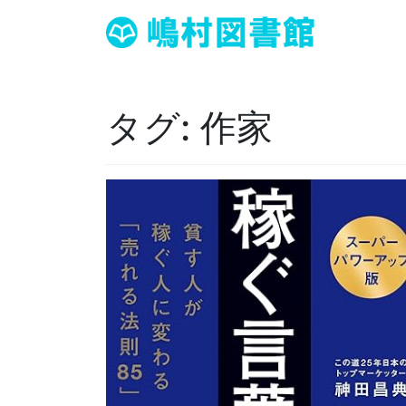
タグ:
作家