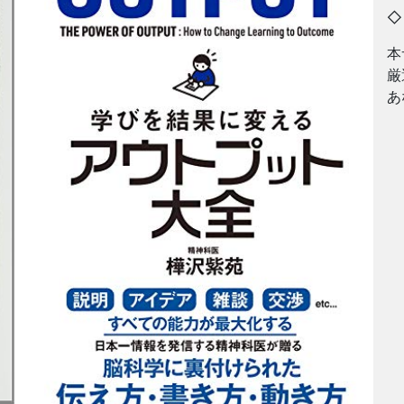
本
厳
あ