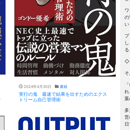
ワ
の
い
プ
し
る
そ
「
2024年4月30日
書籍
れ
実行の鬼 最速で結果を出すためのエクス
葉
トリーム自己管理術
多
営
日