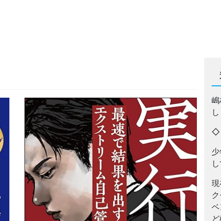
嶋
し
少
し
現
ク
ベ
ど